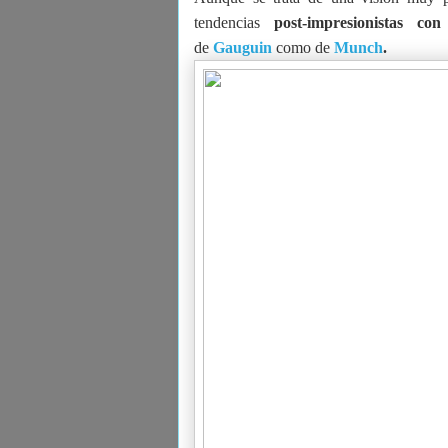
tendencias
post-impresionistas con
de
Gauguin
como de
Munch
.