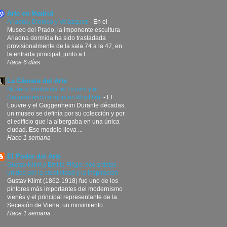
Arte en Madrid
Ariadna, Dioniso y Velázquez
-
En el
Museo del Prado, la imponente escultura
Ariadna dormida ha sido trasladada
provisionalmente de la sala 74 a la 47, en
la entrada principal, junto a l...
Hace 6 días
La Cámara del Arte
Museos franquicia: el Louvre y el
Guggenheim conquistan Abu Dabi
-
El
Louvre y el Guggenheim Durante décadas,
un museo se definía por su colección y por
el edificio que la albergaba en una única
ciudad. Ese modelo lleva ...
Hace 1 semana
El Poder del Arte
Gustav Klimt y Emilie Flöge: dos artistas
unidos por la creatividad y la inspiración
-
Gustav Klimt (1862-1918) fue uno de los
pintores más importantes del modernismo
vienés y el principal representante de la
Secesión de Viena, un movimiento ...
Hace 1 semana