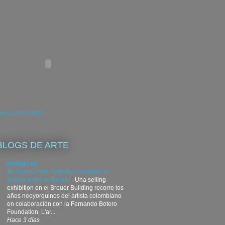
isit
CLIO EN RED
BLOGS DE ARTE
exibart.es
En Nueva York, Sotheby’s muestra al
Botero antes de Botero
-
Una selling
exhibition en el Breuer Building recorre los
años neoyorquinos del artista colombiano
en colaboración con la Fernando Botero
Foundation. L'ar...
Hace 3 días