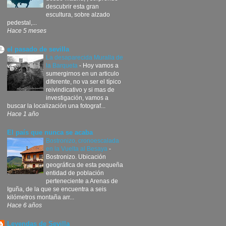
descubrir esta gran
escultura, sobre alzado
pedestal,...
Hace 5 meses
el pasado de sevilla
La desaparecida Muralla de
la Barqueta
-
Hoy vamos a
sumergirnos en un articulo
diferente, no va ser el típico
reivindicativo y si mas de
investigación, vamos a
buscar la localización una fotograf...
Hace 1 año
El país que nunca se acaba
Bostronizo, cronoescalada
en la Vuelta al Besaya
-
Bostronizo. Ubicación
geográfica de esta pequeña
entidad de población
perteneciente a Arenas de
Iguña, de la que se encuentra a seis
kilómetros montaña arr...
Hace 6 años
Leyendas de Sevilla