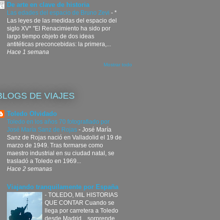
De arte en clave de historia
Las edades del espacio de Bruno Zevi
-
*
Las leyes de las medidas del espacio del
siglo XV* "El Renacimiento ha sido por
largo tiempo objeto de dos ideas
antitéticas preconcebidas: la primera,...
Hace 1 semana
Mostrar todo
BLOGS DE VIAJES
Toledo Olvidado
Toledo en los años 70 fotografiado por
José María Sanz de Rojas
-
José María
Sanz de Rojas nació en Valladolid el 19 de
marzo de 1949. Tras formarse como
maestro industrial en su ciudad natal, se
trasladó a Toledo en 1969...
Hace 2 semanas
Viajando tranquilamente por España
-
TOLEDO, MIL HISTORIAS
QUE CONTAR Cuando se
llega por carretera a Toledo
desde Madrid, , sorprende