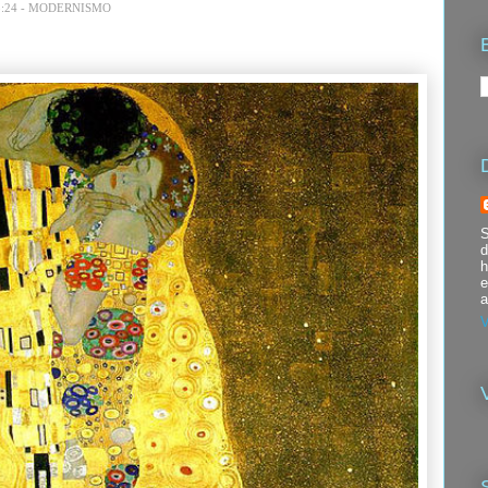
:24
-
MODERNISMO
S
d
h
e
a
V