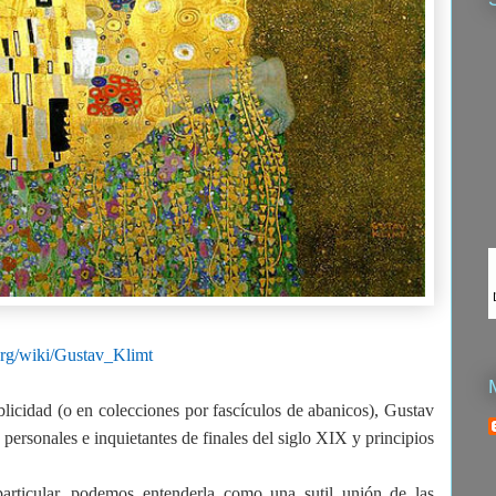
org/wiki/Gustav_Klimt
icidad (o en colecciones por fascículos de abanicos), Gustav
 personales e inquietantes de finales del siglo XIX y principios
rticular, podemos entenderla como una sutil unión de las